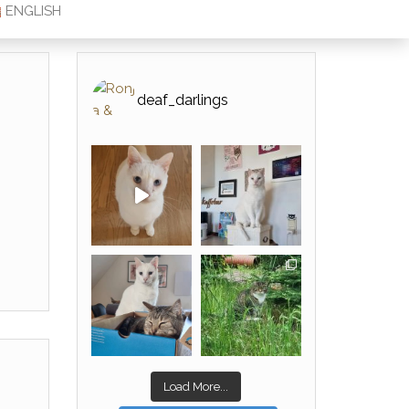
ENGLISH
deaf_darlings
Load More...