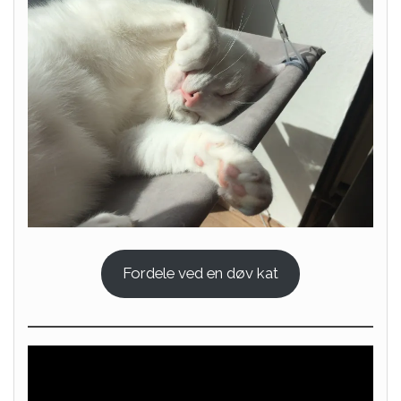
Fordele ved en døv kat