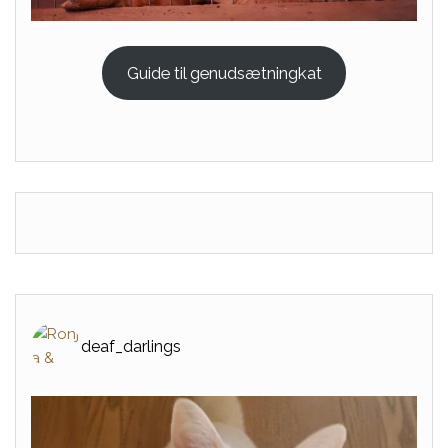
Guide til genudsætningkat
deaf_darlings