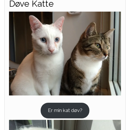
Døve Katte
Er min kat døv?