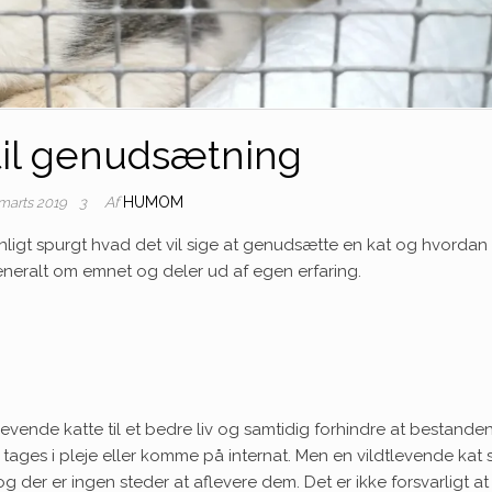
til genudsætning
Af
HUMOM
 marts 2019
3
nligt spurgt hvad det vil sige at genudsætte en kat og hvorda
eneralt om emnet og deler ud af egen erfaring.
?
evende katte til et bedre liv og samtidig forhindre at bestande
n tages i pleje eller komme på internat. Men en vildtlevende kat
g der er ingen steder at aflevere dem. Det er ikke forsvarligt at