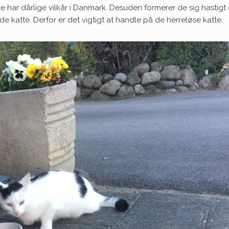
e har dårlige vilkår i Danmark. Desuden formerer de sig hastigt
ede katte. Derfor er det vigtigt at handle på de herreløse katte.