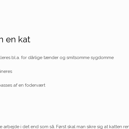
 en kat
olleres bl.a. for dårlige tænder og smitsomme sygdomme
ineres
passes af en fodervært
e arbejde i det end som så. Først skal man sikre sig at katten re