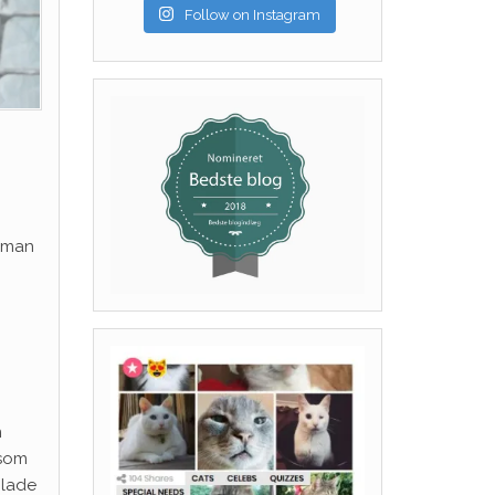
Follow on Instagram
n man
n
 som
 lade