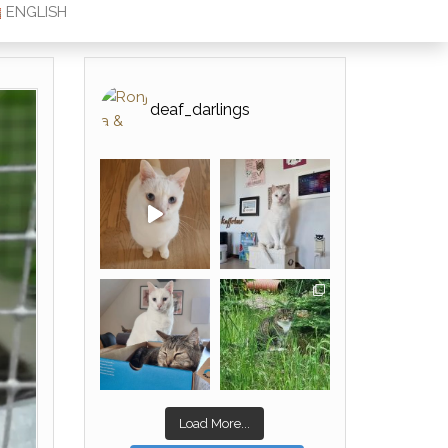
ENGLISH
deaf_darlings
Load More...