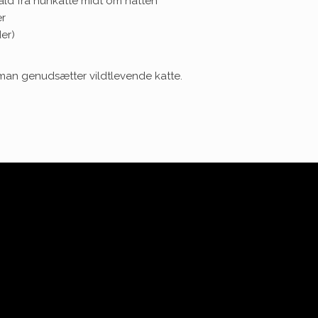
kald fra hunkatte midt om natten
er
er)
or man genudsætter vildtlevende katte.