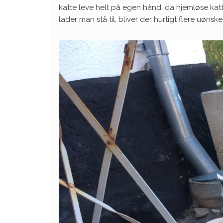
katte leve helt på egen hånd, da hjemløse katt
lader man stå til, bliver der hurtigt flere uønsk