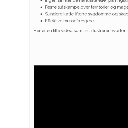
Ingen strintende hankatte eller parrings
Færre slåskampe over territorier og mag
Sundere katte (færre sygdomme og skad
Effektive mussefængere
Her er en lille video som fint illustrerer hvorf