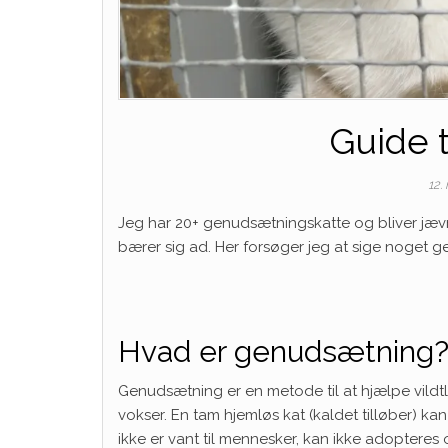
Guide 
12.
Jeg har 20+ genudsætningskatte og bliver jæv
bærer sig ad. Her forsøger jeg at sige noget g
Hvad er genudsætning
Genudsætning er en metode til at hjælpe vildtl
vokser. En tam hjemløs kat (kaldet tilløber) ka
ikke er vant til mennesker, kan ikke adopteres o