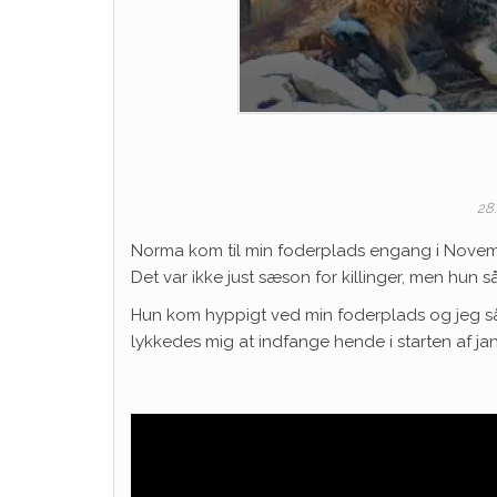
28.
Norma kom til min foderplads engang i Novem
Det var ikke just sæson for killinger, men hun
Hun kom hyppigt ved min foderplads og jeg s
lykkedes mig at indfange hende i starten af 