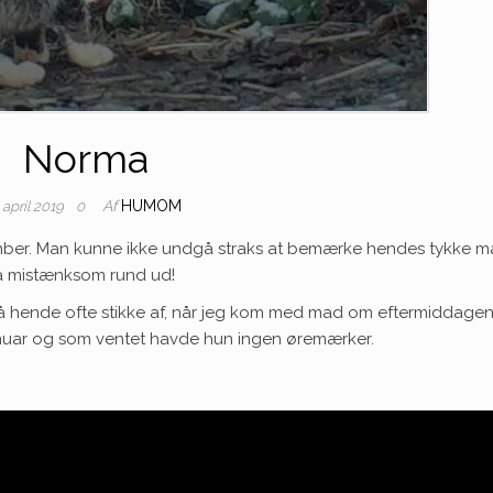
Norma
Af
HUMOM
 april 2019
0
ber. Man kunne ikke undgå straks at bemærke hendes tykke m
 så mistænksom rund ud!
å hende ofte stikke af, når jeg kom med mad om eftermiddagen
januar og som ventet havde hun ingen øremærker.