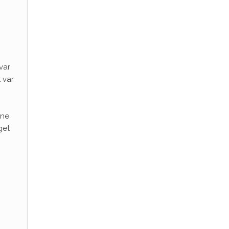
var
 var
nne
get