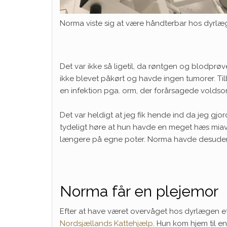
Norma viste sig at være håndterbar hos dyrl
Det var ikke så ligetil, da røntgen og blodprøve
ikke blevet påkørt og havde ingen tumorer. Til
en infektion pga. orm, der forårsagede volds
Det var heldigt at jeg fik hende ind da jeg gj
tydeligt høre at hun havde en meget hæs miav
længere på egne poter. Norma havde desuden en
Norma får en plejemor
Efter at have været overvåget hos dyrlægen 
Nordsjællands Kattehjælp
. Hun kom hjem til en