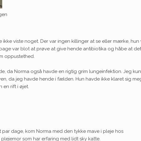
ægen
 ikke viste noget. Der var ingen killinger at se eller mærke, hun 
bage var blot at prøve at give hende antibiotika og håbe at det
om oppustethed.
orde, da Norma også havde en rigtig grim lungeinfektion. Jeg ku
en, da jeg havde hende i fælden. Hun havde ikke klaret sig me
 rift i øjet.
et par dage, kom Norma med den tykke mave i pleje hos
 plejemor som har erfaring med lidt sky katte.