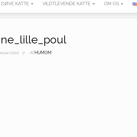
DØVE KATTE
VILDTLEVENDE KATTE
OM OS
ne_lille_poul
Af
HUMOM
januar 2020
0