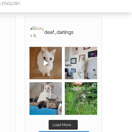
ENGLISH
deaf_darlings
Load More...