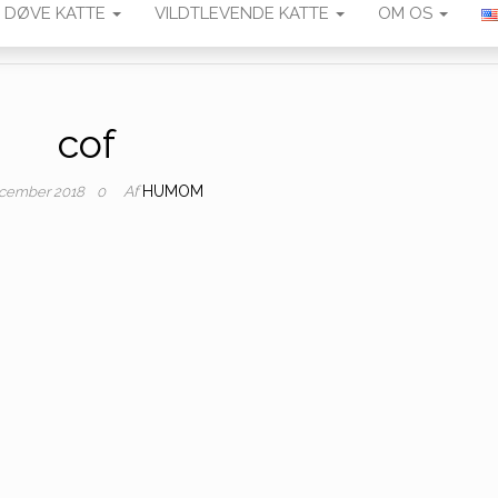
DØVE KATTE
VILDTLEVENDE KATTE
OM OS
cof
Af
HUMOM
ecember 2018
0