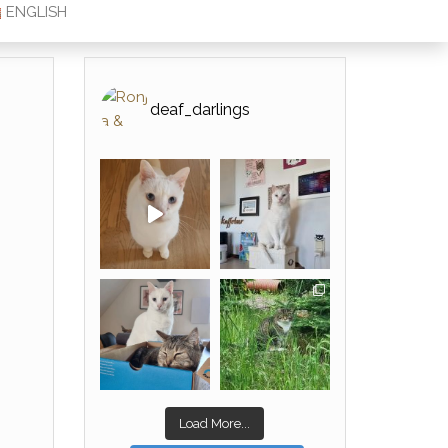
ENGLISH
deaf_darlings
Load More...