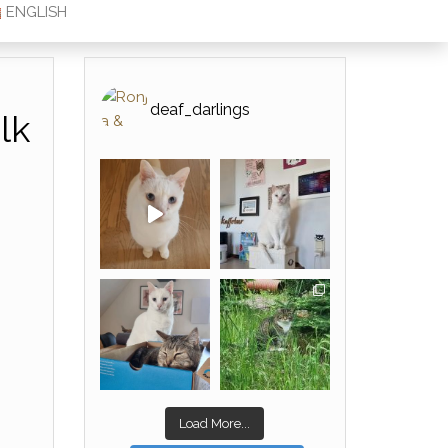
ENGLISH
deaf_darlings
lk
Load More...