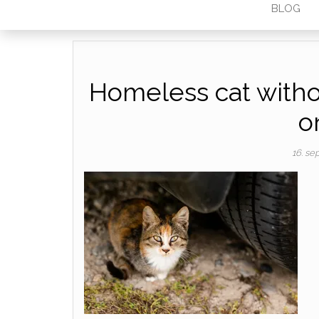
BLOG
Homeless cat withou
o
16. s