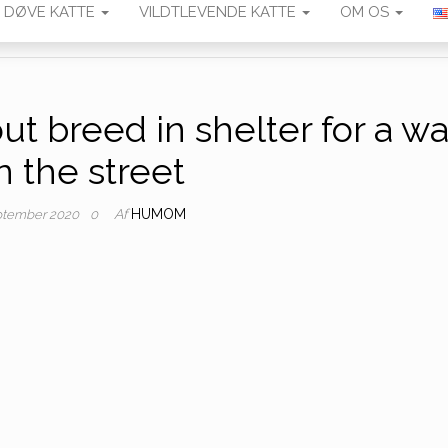
DØVE KATTE
VILDTLEVENDE KATTE
OM OS
t breed in shelter for a wa
n the street
Af
HUMOM
eptember 2020
0